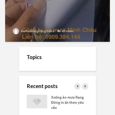
AoMuaRangDong Editor
45 views
Topics
Recent posts
a Rạng Đông
Xưởng áo mưa Rạng
G
uà tặng
Đông in ấn theo yêu
c
cầu