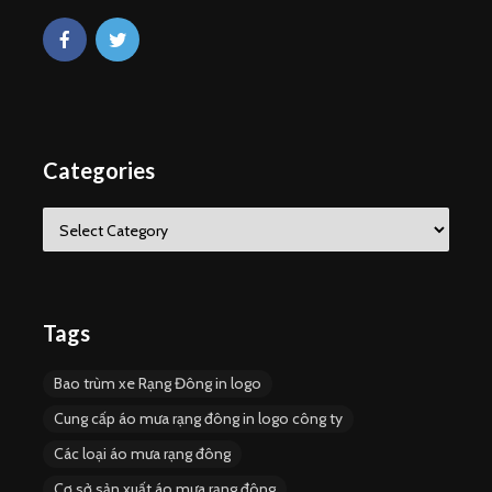
Categories
C
a
t
e
g
o
Tags
r
i
Bao trùm xe Rạng Đông in logo
e
s
Cung cấp áo mưa rạng đông in logo công ty
Các loại áo mưa rạng đông
Cơ sở sản xuất áo mưa rạng đông