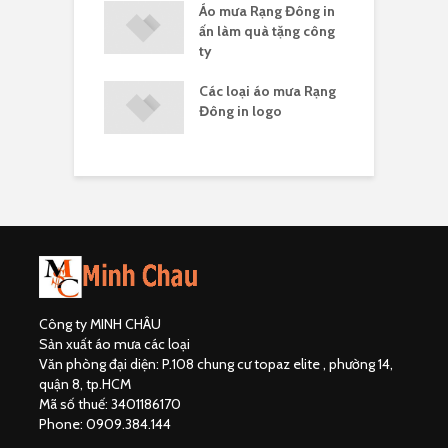
a Rạng Đông in
Áo mưa Rạng Đông in
G
ông đoàn
ấn làm quà tặng công
R
ty
 mưa Rạng Đông
Các loại áo mưa Rạng
Á
ng ít
Đông in logo
c
Công ty MINH CHÂU
Sản xuất áo mưa các loại
Văn phòng đại diện: P.108 chung cư topaz elite , phường 14,
quận 8, tp.HCM
Mã số thuế: 3401186170
Phone: 0909.384.144