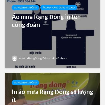
ÁO MƯA RẠNG ĐÔNG
ÁO MƯA RẠNG ĐÔNG IN LOGO
Áo mưa Rạng Đông in tên
công đoàn
AoMuaRangDong Editor
46 views
ÁO MƯA RẠNG ĐÔNG
In áo mưa Rạng Đông số lượng
ít