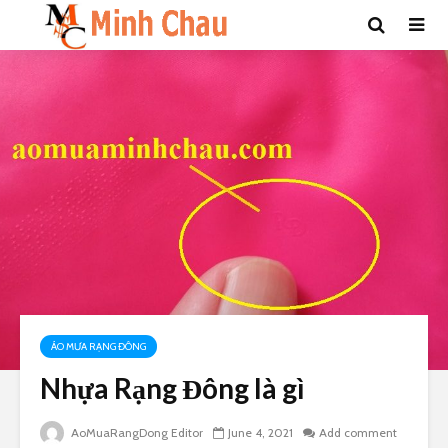
ÁO MƯA RẠNG ĐÔNG
Nhựa Rạng Đông là gì
AoMuaRangDong Editor
June 4, 2021
Add comment