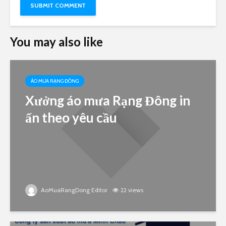
You may also like
ÁO MƯA RẠNG ĐÔNG
Xưởng áo mưa Rạng Đông in
ấn theo yêu cầu
AoMuaRangDong Editor
22 views