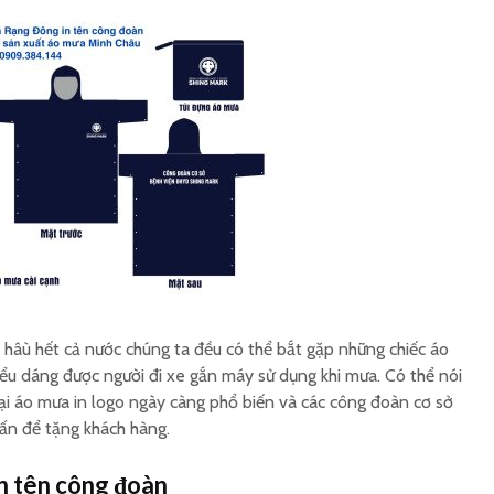
Gia công túi nhựa dẻo
In áo m
Rạng Đông
số lượng 
Áo mưa Rạng Đông
Áo mưa 
công ty xổ số
công ty
âù hết cả nước chúng ta đều có thể bắt gặp những chiếc áo
iểu dáng được người đi xe gắn máy sử dụng khi mưa. Có thể nói
oại áo mưa in logo ngày càng phổ biến và các công đoàn cơ sở
ấn để tặng khách hàng.
n tên công đoàn