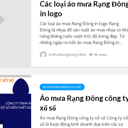
Các loại áo mưa Rạng Đôn
in logo
Các loại áo mưa Rạng Đông in logo Rạng
Đông là nhựa để sản xuất áo mưa nhựa có kh
năng kháng nước vượt trôị, độ bóng đẹp. Từ
những ngày ra mắt áo mưa Rạng Đông in...
AoMuaRangDong Editor
46 views
ÁO MƯA RẠNG ĐÔNG IN LOGO
Áo mưa Rạng Đông công t
xổ số
Áo mưa Rạng Đông công ty xổ số Công ty xổ
số là hoạt động kinh doanh dựa trên các sự