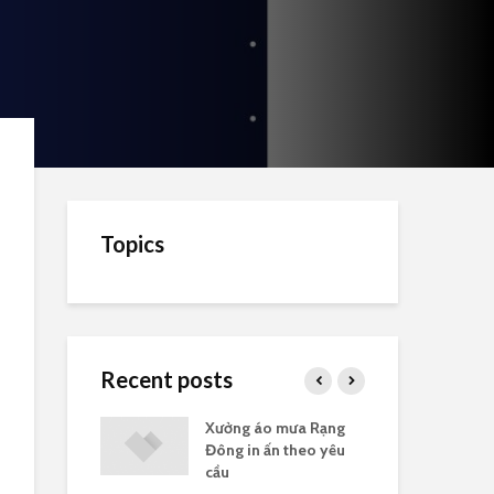
Topics
Recent posts
Rạng Đông
Xưởng áo mưa Rạng
Gia
 tặng
Đông in ấn theo yêu
có 
cầu