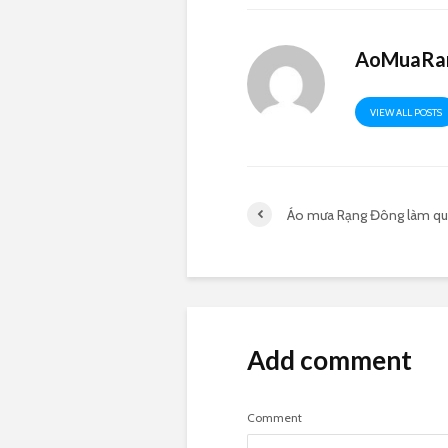
AoMuaRan
VIEW ALL POSTS
Áo mưa Rạng Đông làm qu
Add comment
Comment