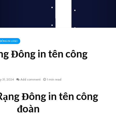
ĐÔNG IN LOGO
g Đông in tên công
ly 31, 2024
Add comment
1 min read
ạng Đông in tên công
Gia công túi nhựa pvc
Áo mưa 
đoàn
có dây kéo
làm quà