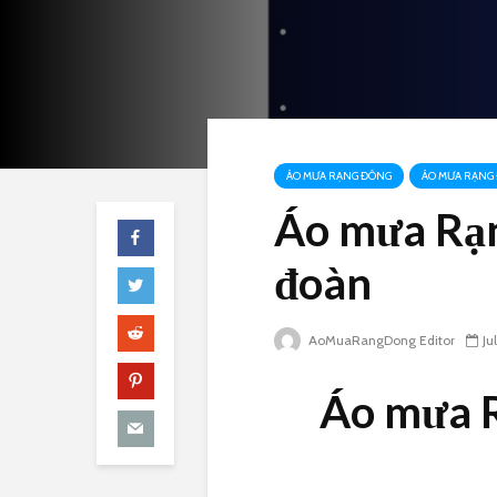
ÁO MƯA RẠNG ĐÔNG
ÁO MƯA RẠNG 
Áo mưa Rạn
đoàn
AoMuaRangDong Editor
Ju
Áo mưa R