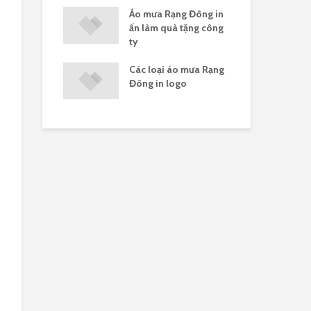
ưa Rạng Đông
Áo mưa Rạng Đông in
Gia
ít
ấn làm quà tặng công
Rạ
ty
nhựa in logo
Các loại áo mưa Rạng
Áo
Đông in logo
côn