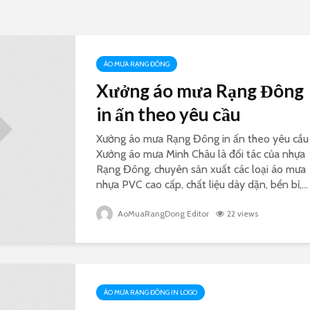
ÁO MƯA RẠNG ĐÔNG
Xưởng áo mưa Rạng Đông
in ấn theo yêu cầu
Xưởng áo mưa Rạng Đông in ấn theo yêu cầu
Xưởng áo mưa Minh Châu là đối tác của nhựa
Rạng Đông, chuyên sản xuất các loại áo mưa
nhựa PVC cao cấp, chất liệu dày dặn, bền bỉ,...
AoMuaRangDong Editor
22 views
ÁO MƯA RẠNG ĐÔNG IN LOGO