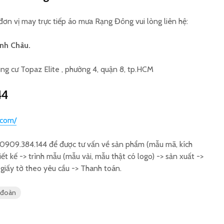
đơn vị may trực tiếp áo mưa Rạng Đông vui lòng liên hệ:
nh Châu.
ung cư Topaz Elite , phường 4, quận 8, tp.HCM
44
.com/
 0909.384.144 để được tư vấn về sản phẩm (mẫu mã, kích
hiết kế -> trình mẫu (mẫu vải, mẫu thật có logo) -> sản xuất ->
n giấy tờ theo yêu cầu -> Thanh toán.
 đoàn