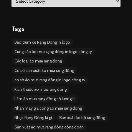
a
t
e
g
o
Tags
r
i
Bao trùm xe Rạng Đông in logo
e
s
Cung cấp áo mưa rạng đông in logo công ty
Các loại áo mưa rạng đông
Cơ sở sản xuất áo mưa rạng đông
cơ sở áo mưa rạng đông in logo công ty
Kích thước áo mưa rạng đông
Làm áo mưa rạng đông số lượng ít
Nhận may gia công áo mưa rạng đông
Nhựa Rạng Đông là gì
Sản xuất áo bộ rạng đông
Sản xuất áo mưa rạng đông công đoàn