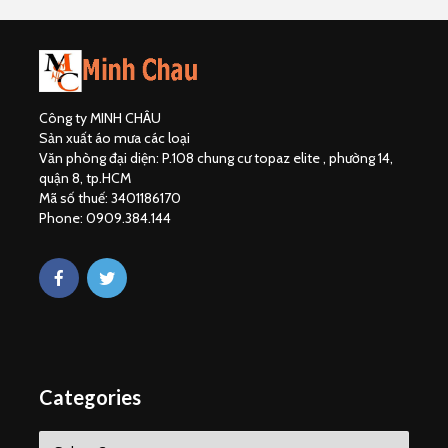
Công ty MINH CHÂU
Sản xuất áo mưa các loại
Văn phòng đại diện: P.108 chung cư topaz elite , phường 14,
quận 8, tp.HCM
Mã số thuế: 3401186170
Phone: 0909.384.144
Categories
C