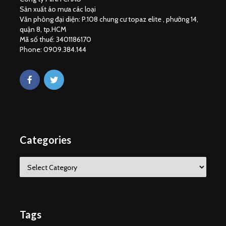
Sản xuất áo mưa các loại
Văn phòng đại diện: P.108 chung cư topaz elite , phường 14,
quận 8, tp.HCM
Mã số thuế: 3401186170
Phone: 0909.384.144
Categories
C
a
t
e
g
o
Tags
r