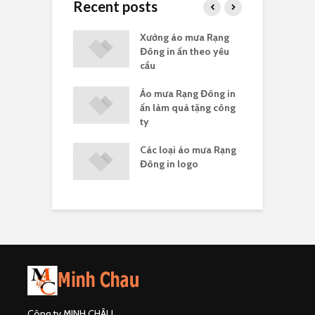
Recent posts
a Rạng Đông
Xưởng áo mưa Rạng
G
uà tặng
Đông in ấn theo yêu
c
cầu
a Rạng Đông in
Áo mưa Rạng Đông in
G
ông đoàn
ấn làm quà tặng công
R
ty
 mưa Rạng Đông
Các loại áo mưa Rạng
Á
ng ít
Đông in logo
c
Công ty MINH CHÂU