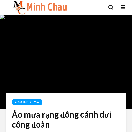
ÁO MƯA ĐI XE MÁY
Áo mưa rạng đông cánh dơi
công đoàn