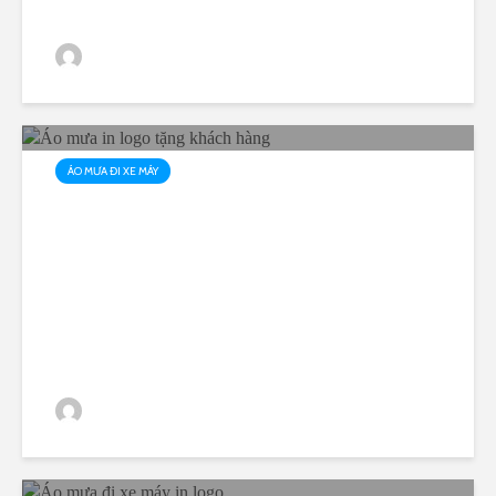
AoMuaRangDong Editor
28 views
ÁO MƯA ĐI XE MÁY
Áo mưa in logo tặng khách
hàng
AoMuaRangDong Editor
29 views