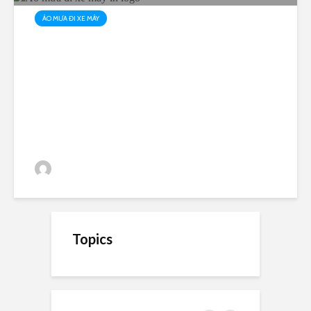
ÁO MƯA ĐI XE MÁY
Áo mưa đi xe máy in logo
AoMuaRangDong Editor
143 views
Topics