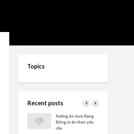
Topics
Recent posts
Rạng Đông
Xưởng áo mưa Rạng
Gia
 tặng
Đông in ấn theo yêu
có 
cầu