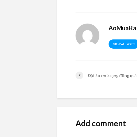
AoMuaRan
VIEW ALL POSTS
Đặt áo mưa rạng đông quả
Add comment