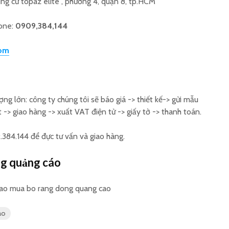
ng cư topaz elite , phường 4, quận 8, tp.HCM
hone:
0909,384,144
om
ng lớn: công ty chúng tôi sẽ báo giá -> thiết kế-> gửi mẫu
 -> giao hàng -> xuất VAT điện tử -> giấy tờ -> thanh toán.
.384.144 để đực tư vấn và giao hàng.
g quảng cáo
áo