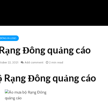
ĐÔNG IN LOGO
Rạng Đông quảng cáo
tober 22, 2021
Add comment
2 min read
 Rạng Đông quảng cáo
Gia công túi nhựa pvc
Áo mưa 
có dây kéo
làm quà