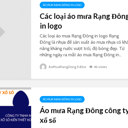
ÁO MƯA RẠNG ĐÔNG IN LOGO
Các loại áo mưa Rạng Đôn
in logo
Các loại áo mưa Rạng Đông in logo Rạng
Đông là nhựa để sản xuất áo mưa nhựa có kh
năng kháng nước vượt trôị, độ bóng đẹp. Từ
những ngày ra mắt áo mưa Rạng Đông in...
AoMuaRangDong Editor
46 views
ÁO MƯA RẠNG ĐÔNG IN LOGO
Áo mưa Rạng Đông công t
xổ số