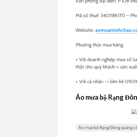
Văn phòng đại diện: P.108 chu
Mã số thuế: 3401186170 – P
Website:
aomuaminhchau.c
Phương thức mua hàng:
+ Với doanh nghiệp mua số lượ
thật cho quý khách-> sản xuất
+ Với cá nhân -> liên hệ 0909
Áo mưa bộ Rạng Đôn
Áo mưa bộ Rạng Đông quảng c