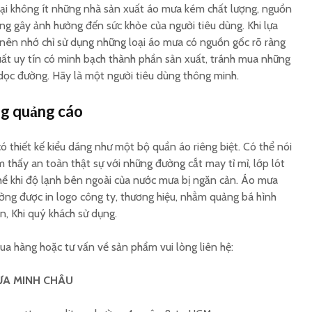
 tại không ít những nhà sản xuất áo mưa kém chất lượng, nguồn
Gia công túi nhựa dẻo
Áo mưa 
g gây ảnh hưởng đến sức khỏe của người tiêu dùng. Khi lựa
Rạng Đông
tên côn
nên nhớ chỉ sử dụng những loại áo mưa có nguồn gốc rõ ràng
ất uy tín có minh bạch thành phần sản xuất, tránh mua những
Áo mưa Rạng Đông
In áo m
 dọc đường. Hãy là một người tiêu dùng thông minh.
công ty xổ số
số lượng 
g quảng cáo
 thiết kế kiểu dáng như một bộ quần áo riêng biệt. Có thể nói
 thấy an toàn thật sự với những đường cắt may tỉ mỉ, lớp lót
hể khi độ lạnh bên ngoài của nước mưa bị ngăn cản. Áo mưa
ng được in logo công ty, thương hiệu, nhằm quảng bá hình
n, Khi quý khách sử dụng.
a hàng hoặc tư vấn về sản phẩm vui lòng liên hệ:
ƯA MINH CHÂU