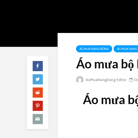
ÁO MƯA RẠNG ĐÔNG
ÁO MƯA RẠNG 
Áo mưa bộ 
AoMuaRangDong Editor
Oc
Áo mưa bộ