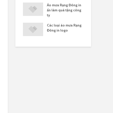
Rạng Đông in
Áo mưa Rạng Đông in
Gia
g đoàn
ấn làm quà tặng công
Rạ
ty
ưa Rạng Đông
Các loại áo mưa Rạng
Áo
ít
Đông in logo
côn