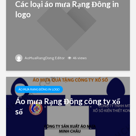
Các loại áo mưa Rạng Đông in
logo
AoMuaRangDong Editor
46 views
ÁO MƯA RẠNG ĐÔNG IN LOGO
Áo mưa Rạng Đông công ty xổ
số