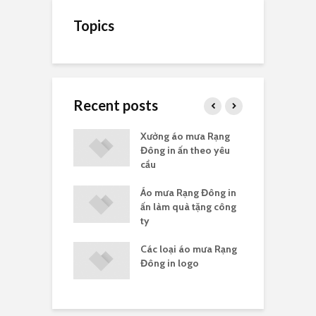
Topics
Recent posts
a Rạng Đông
Xưởng áo mưa Rạng
G
uà tặng
Đông in ấn theo yêu
c
cầu
a Rạng Đông in
Áo mưa Rạng Đông in
G
ông đoàn
ấn làm quà tặng công
R
ty
 mưa Rạng Đông
Các loại áo mưa Rạng
Á
ng ít
Đông in logo
c