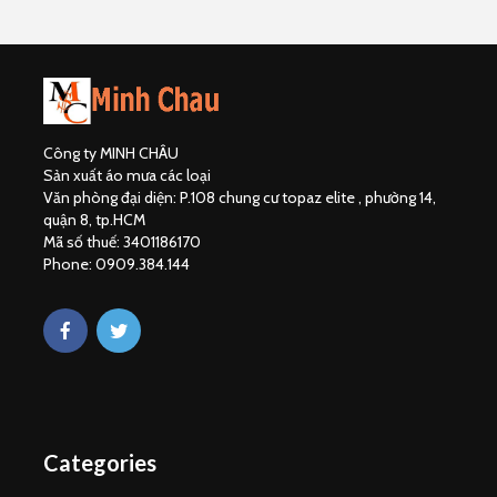
Công ty MINH CHÂU
Sản xuất áo mưa các loại
Văn phòng đại diện: P.108 chung cư topaz elite , phường 14,
quận 8, tp.HCM
Mã số thuế: 3401186170
Phone: 0909.384.144
Categories