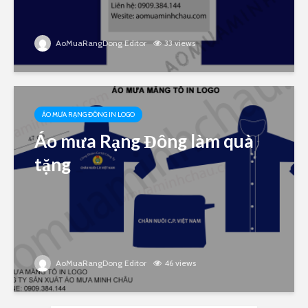
AoMuaRangDong Editor
33 views
ÁO MƯA RẠNG ĐÔNG IN LOGO
Áo mưa Rạng Đông làm quà
tặng
AoMuaRangDong Editor
46 views