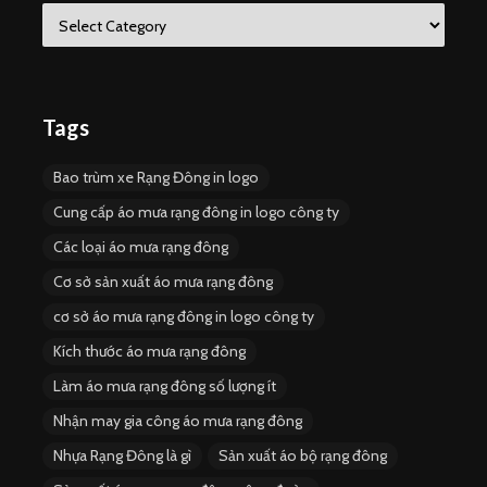
C
a
t
e
g
o
Tags
r
i
Bao trùm xe Rạng Đông in logo
e
s
Cung cấp áo mưa rạng đông in logo công ty
Các loại áo mưa rạng đông
Cơ sở sản xuất áo mưa rạng đông
cơ sở áo mưa rạng đông in logo công ty
Kích thước áo mưa rạng đông
Làm áo mưa rạng đông số lượng ít
Nhận may gia công áo mưa rạng đông
Nhựa Rạng Đông là gì
Sản xuất áo bộ rạng đông