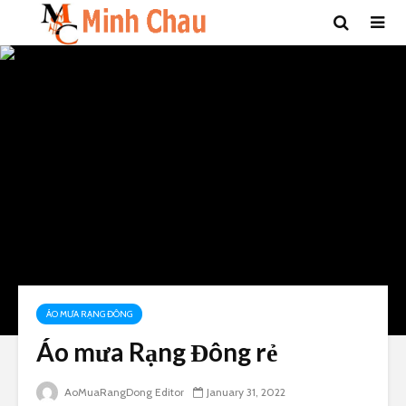
ÁO MƯA RẠNG ĐÔNG
Áo mưa Rạng Đông rẻ
AoMuaRangDong Editor
January 31, 2022