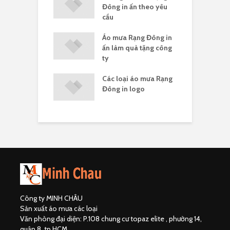
uà tặng
Đông in ấn theo yêu
c
cầu
a Rạng Đông in
Áo mưa Rạng Đông in
G
ông đoàn
ấn làm quà tặng công
R
ty
 mưa Rạng Đông
Các loại áo mưa Rạng
Á
ng ít
Đông in logo
c
Công ty MINH CHÂU
Sản xuất áo mưa các loại
Văn phòng đại diện: P.108 chung cư topaz elite , phường 14,
quận 8, tp.HCM