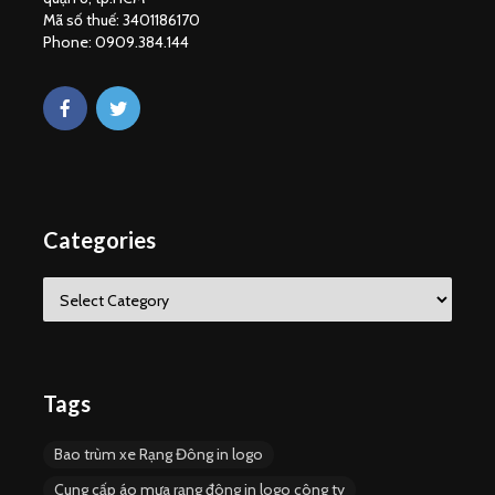
Mã số thuế: 3401186170
Phone: 0909.384.144
Categories
C
a
t
e
g
o
Tags
r
i
Bao trùm xe Rạng Đông in logo
e
s
Cung cấp áo mưa rạng đông in logo công ty