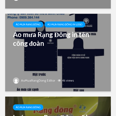
ÁO MƯA RẠNG ĐÔNG
ÁO MƯA RẠNG ĐÔNG IN LOGO
Áo mưa Rạng Đông in tên
công đoàn
AoMuaRangDong Editor
46 views
ÁO MƯA RẠNG ĐÔNG