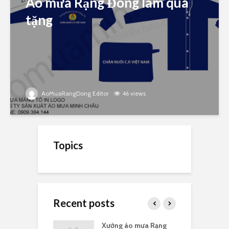
Áo mưa Rạng Đông làm quà
tặng
AoMuaRangDong Editor
46 views
Topics
Recent posts
a Rạng Đông
Xưởng áo mưa Rạng
G