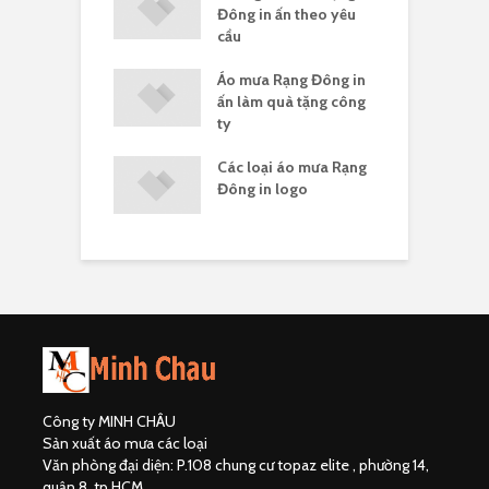
uà tặng
Đông in ấn theo yêu
c
cầu
a Rạng Đông in
Áo mưa Rạng Đông in
G
ông đoàn
ấn làm quà tặng công
R
ty
 mưa Rạng Đông
Các loại áo mưa Rạng
Á
ng ít
Đông in logo
c
Công ty MINH CHÂU
Sản xuất áo mưa các loại
Văn phòng đại diện: P.108 chung cư topaz elite , phường 14,
quận 8, tp.HCM