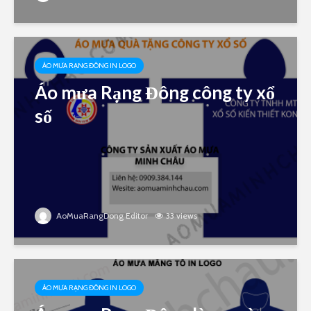
ÁO MƯA RẠNG ĐÔNG IN LOGO
Áo mưa Rạng Đông công ty xổ
số
AoMuaRangDong Editor
33 views
ÁO MƯA RẠNG ĐÔNG IN LOGO