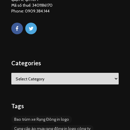
Mã số thuế: 3401186170
Phone: 0909.384.144
Categories
C
a
t
e
g
o
Tags
r
i
Bao trùm xe Rạng Đông in logo
e
s
Cung cấp áo mưa rạng đông in logo công ty