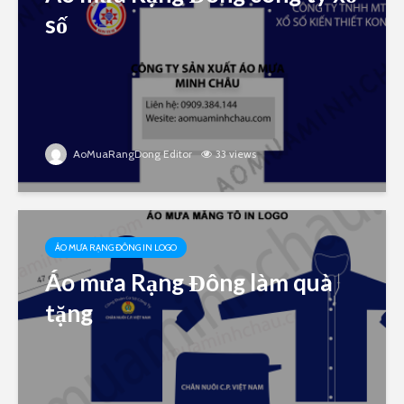
số
AoMuaRangDong Editor
33 views
ÁO MƯA RẠNG ĐÔNG IN LOGO
Áo mưa Rạng Đông làm quà
tặng