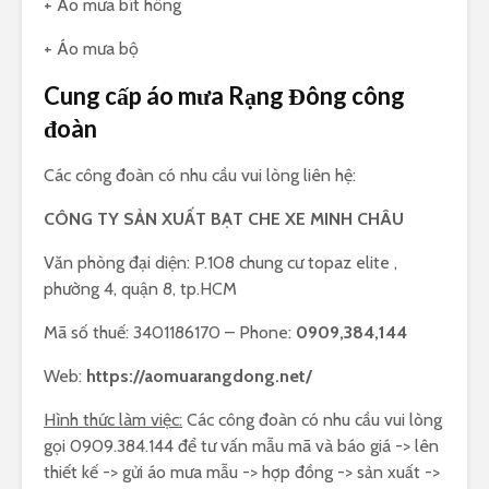
+ Áo mưa bít hông
+ Áo mưa bộ
Cung cấp áo mưa Rạng Đông công
đoàn
Các công đoàn có nhu cầu vui lòng liên hệ:
CÔNG TY SẢN XUẤT BẠT CHE XE MINH CHÂU
Văn phòng đại diện: P.108 chung cư topaz elite ,
phường 4, quận 8, tp.HCM
Mã số thuế: 3401186170 – Phone:
0909,384,144
Web:
https://aomuarangdong.net/
Hình thức làm việc:
Các công đoàn có nhu cầu vui lòng
gọi 0909.384.144 để tư vấn mẫu mã và báo giá -> lên
thiết kế -> gửi áo mưa mẫu -> hợp đồng -> sản xuất ->