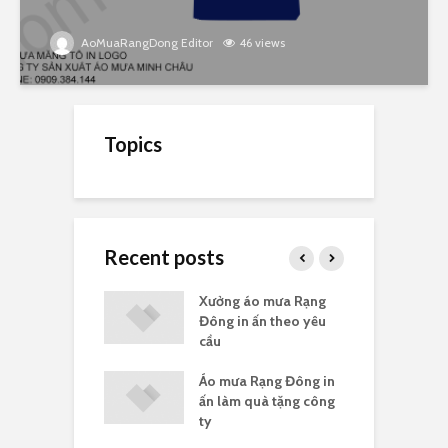
AoMuaRangDong Editor
46 views
Topics
Recent posts
a Rạng Đông
Xưởng áo mưa Rạng
G
uà tặng
Đông in ấn theo yêu
c
cầu
a Rạng Đông in
Áo mưa Rạng Đông in
G
ông đoàn
ấn làm quà tặng công
R
ty