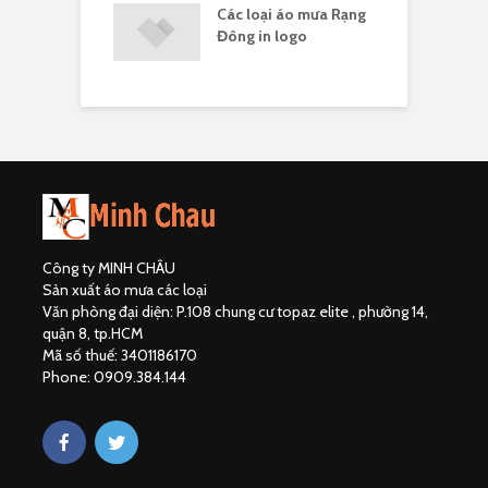
 mưa Rạng Đông
Các loại áo mưa Rạng
Á
ng ít
Đông in logo
c
Công ty MINH CHÂU
Sản xuất áo mưa các loại
Văn phòng đại diện: P.108 chung cư topaz elite , phường 14,
quận 8, tp.HCM
Mã số thuế: 3401186170
Phone: 0909.384.144