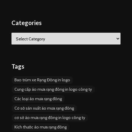
Categories
C
a
t
e
g
o
Tags
r
i
Bao trùm xe Rạng Đông in logo
e
s
Cung cấp áo mưa rạng đông in logo công ty
Các loại áo mưa rạng đông
Cơ sở sản xuất áo mưa rạng đông
cơ sở áo mưa rạng đông in logo công ty
Kích thước áo mưa rạng đông