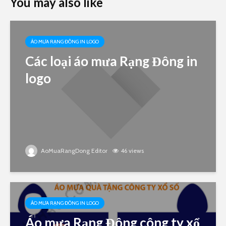
You may also like
ÁO MƯA RẠNG ĐÔNG IN LOGO
Các loại áo mưa Rạng Đông in
logo
AoMuaRangDong Editor
46 views
ÁO MƯA RẠNG ĐÔNG IN LOGO
Áo mưa Rạng Đông công ty xổ